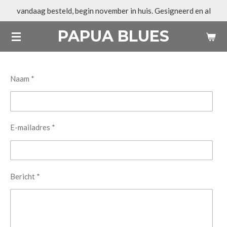
vandaag besteld, begin november in huis. Gesigneerd en al
Ga
direct
PAPUA BLUES
naar
de
hoofdinhoud
Naam *
E-mailadres *
Bericht *