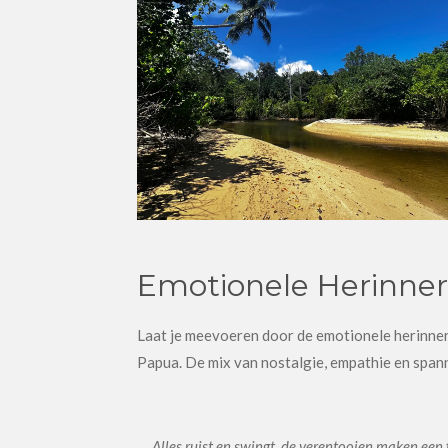
Emotionele Herinner
Laat je meevoeren door de emotionele herinnerin
Papua. De mix van nostalgie, empathie en spanni
.....Alles ruist en swingt, de verentooien maken ee