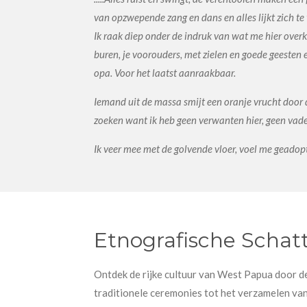
van opzwepende zang en dans en alles lijkt zich te 
Ik raak diep onder de indruk van wat me hier overk
buren, je voorouders, met zielen en goede geesten e
opa. Voor het laatst aanraakbaar.
Iemand uit de massa smijt een oranje vrucht door de 
zoeken want ik heb geen verwanten hier, geen vad
Ik veer mee met de golvende vloer, voel me geadopteer
Etnografische Schat
Ontdek de rijke cultuur van West Papua door de
traditionele ceremonies tot het verzamelen van