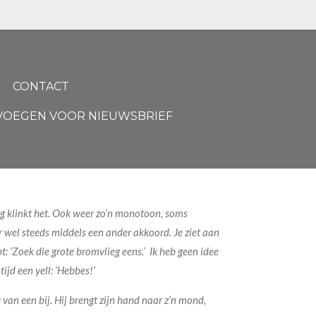
CONTACT
EVOEGEN VOOR NIEUWSBRIEF
ig klinkt het. Ook weer zo’n monotoon, soms
 wel steeds middels een ander akkoord. Je ziet aan
: ‘Zoek die grote bromvlieg eens.’ Ik heb geen idee
ijd een yell: ‘Hebbes!’
e van een bij. Hij brengt zijn hand naar z’n mond,