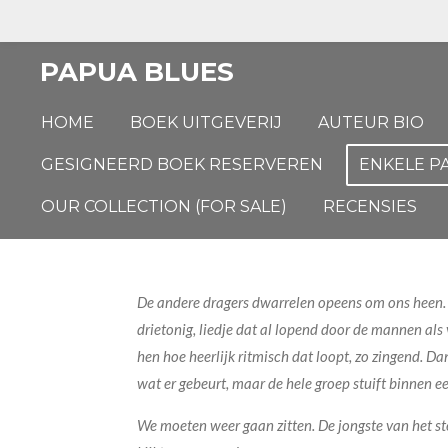
Ga
direct
PAPUA BLUES
naar
de
HOME
BOEK UITGEVERIJ
AUTEUR BIO
hoofdinhoud
GESIGNEERD BOEK RESERVEREN
ENKELE P
OUR COLLECTION (FOR SALE)
RECENSIES
De andere dragers dwarrelen opeens om ons heen. Ik
drietonig, liedje dat al lopend door de mannen al
hen hoe heerlijk ritmisch dat loopt, zo zingend. D
wat er gebeurt, maar de hele groep stuift binnen een
We moeten weer gaan zitten. De jongste van het stel 