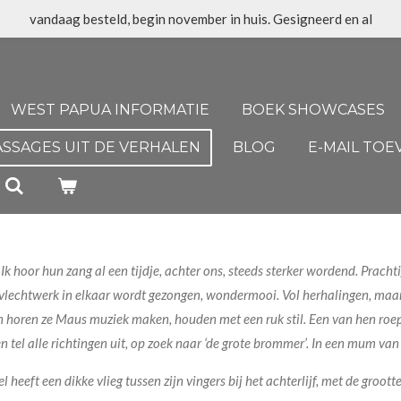
vandaag besteld, begin november in huis. Gesigneerd en al
WEST PAPUA INFORMATIE
BOEK SHOWCASES
ASSAGES UIT DE VERHALEN
BLOG
E-MAIL TO
 hoor hun zang al een tijdje, achter ons, steeds sterker wordend. Pracht
s vlechtwerk in elkaar wordt gezongen, wondermooi. Vol herhalingen, maar
an horen ze Maus muziek maken, houden met een ruk stil. Een van hen roept
 tel alle richtingen uit, op zoek naar ‘de grote brommer’. In een mum van t
heeft een dikke vlieg tussen zijn vingers bij het achterlijf, met de groott