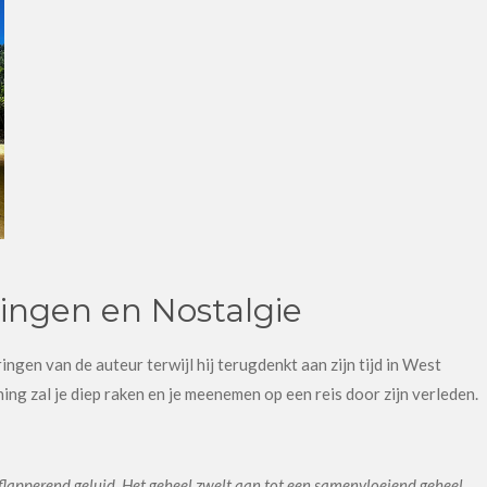
ingen en Nostalgie
gen van de auteur terwijl hij terugdenkt aan zijn tijd in West
ng zal je diep raken en je meenemen op een reis door zijn verleden.
n flapperend geluid. Het geheel zwelt aan tot een samenvloeiend geheel